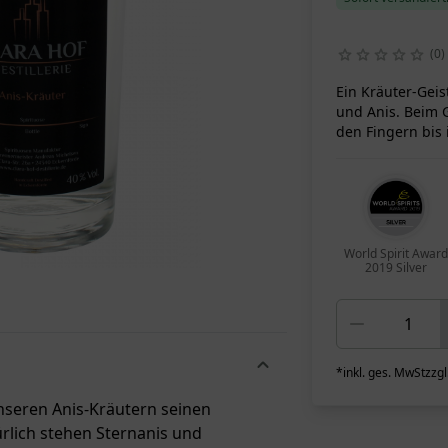
0
Ein Kräuter-Geis
und Anis. Beim 
World Spirit Award
2019 Silver
*
inkl. ges. MwSt
zzgl
nseren Anis-Kräutern seinen
lich stehen Sternanis und