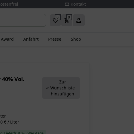
ostenfrei
Kontakt
0
0
s Award
Anfahrt
Presse
Shop
 40% Vol.
Zur
Wunschliste
hinzufügen
iter
 € / Liter
g, Lieferfrist 2-5 Werktage