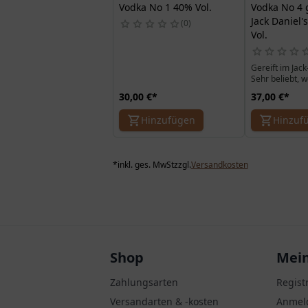
Vodka No 1 40% Vol.
Vodka No 4 g
Jack Daniel'
0
Vol.
Gereift im Jack
Sehr beliebt, 
für Vodka Kenn
30,00 €
*
37,00 €
*
Hinzufügen
Hinzuf
*
inkl. ges. MwSt
zzgl.
Versandkosten
Shop
Mein
Zahlungsarten
Regist
Versandarten & -kosten
Anmel