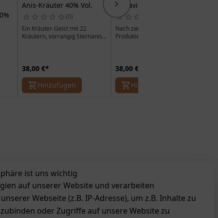
Anis-Kräuter 40% Vol.
Aquavit - 41% Vol.
Ha
40%
0
0
Ein Kräuter-Geist mit 22
Nach zwei Jahren
Kräutern, vorrangig Sternanis
Produktentwicklung ist ein
und Anis. Beim Genuss
einzigartiger Aquavit nach
entfaltet sich eine Wärme von
norwegischen Vorbildern
den Fingern bis in die
entstanden, der bei
Zimmertemperatur sein volles
38,00 €
*
38,00 €
*
39
Hinzufügen
Hinzufügen
sphäre ist uns wichtig
zeichnungen
gien auf unserer Website und verarbeiten
serer Webseite (z.B. IP-Adresse), um z.B. Inhalte zu
nzubinden oder Zugriffe auf unsere Website zu