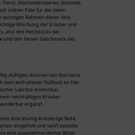
. Porst, Wacholderbeeren, Kümmel,
z stehen Pate für die vielen
en würzigen Rahmen dieser Anis
 richtige Mischung der Kräuter und
s, also des Herzstücks der
üte und den feinen Geschmack des
ftig duftigen Aromen von Sternanis
t dem enthaltenen Süßholz ist hier
ischer Lakritze erkennbar.
nem reichhaltigen Kräuter-
 wunderbar ergänzt.
stes eine blumig-kräuterige Note,
nten eingeholt und sanft beiseite
int eine angenehme leichte Bitter