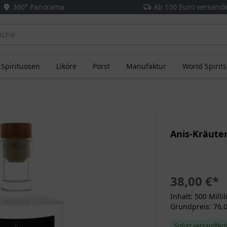
360° Panorama
Ab 100 Euro versandk
Spirituosen
Liköre
Porst
Manufaktur
World Spirit
Anis-Kräuter
38,00 €
*
Inhalt: 500 Millil
Grundpreis: 76,00
Sofort versandferti