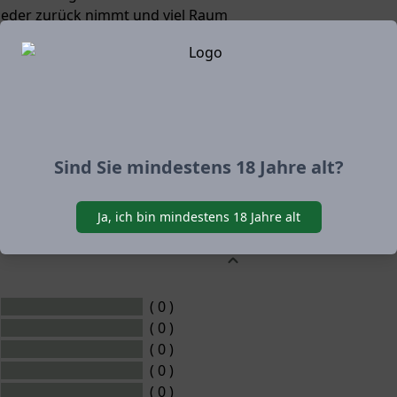
eder zurück nimmt und viel Raum
 weiteren Kräuteraromen lässt.
mit Zimmertemperatur pur genossen
te mit Eis und Wasser steht diesem
 zu kräftigem Essen oder als
Sind Sie mindestens 18 Jahre alt?
unser Anis-Kräuter ebenfalls eine
Ja, ich bin mindestens 18 Jahre alt
( 0 )
( 0 )
( 0 )
( 0 )
( 0 )