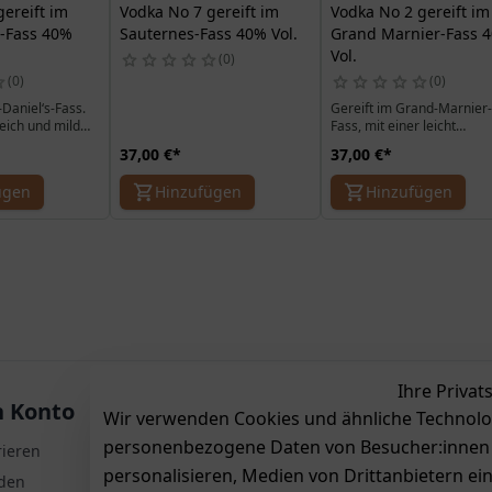
ereift im
Vodka No 7 gereift im
Vodka No 2 gereift im
s-Fass 40%
Sauternes-Fass 40% Vol.
Grand Marnier-Fass 
Vol.
0
0
0
-Daniel‘s-Fass.
Gereift im Grand-Marnier-
weich und mild
Fass, mit einer leicht
er mit Whiskey
bittersüßen Orangen- und
37,00 €
*
37,00 €
*
Cognac-Note.
ügen
Hinzufügen
Hinzufügen
Ihre Privat
 Konto
Zahlung & Versand
Aus
Wir verwenden Cookies und ähnliche Technolo
personenbezogene Daten von Besucher:innen un
rieren
personalisieren, Medien von Drittanbietern ei
den