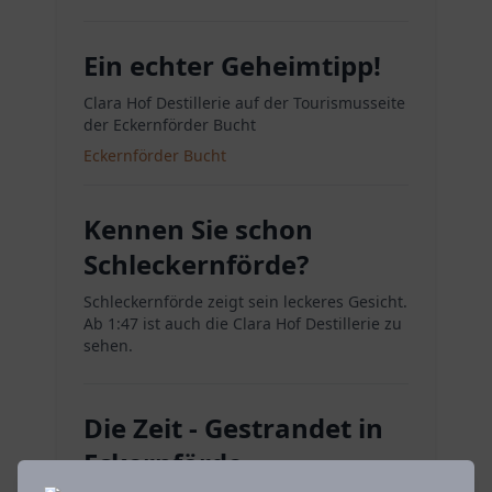
Ein echter Geheimtipp!
Clara Hof Destillerie auf der Tourismusseite
der Eckernförder Bucht
Eckernförder Bucht
Kennen Sie schon
Schleckernförde?
Schleckernförde zeigt sein leckeres Gesicht.
Ab 1:47 ist auch die Clara Hof Destillerie zu
sehen.
Die Zeit - Gestrandet in
Eckernförde