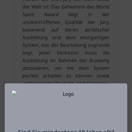
der Welt ist: Das Geheimnis des World
Spirit Award liegt in der
unübertroffenen Qualität der Jury,
basierend auf deren akribischer
Ausbildung und dem einzigartigen
System, das der Beurteilung zugrunde
liegt. Jeder Verkoster muss die
Ausbildung im Rahmen der Academy
absolvieren, um mit dem System
perfekt arbeiten zu können sowie
umfangreiche Produkt- und Kategorie-
Definitionen beherrschen und treffend
anwenden.
Die besten Spirituosen werden
prämiert, z.B. der Spirit of the Year mit
mindestens Doppel-Gold oder der