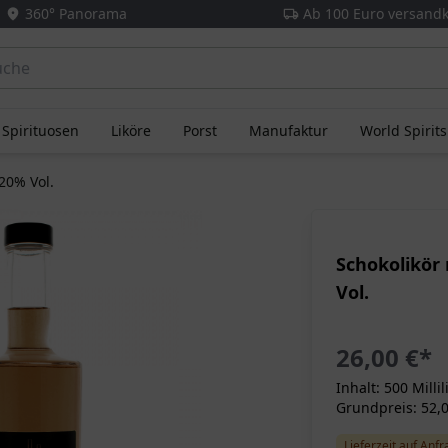
360° Panorama
Ab 100 Euro versandk
Spirituosen
Liköre
Porst
Manufaktur
World Spirit
20% Vol.
Schokolikör
Vol.
26,00 €
*
Inhalt: 500 Millil
Grundpreis: 52,00
Lieferzeit auf Anf