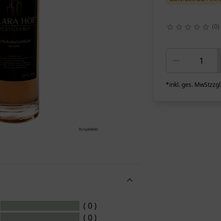
0
*
inkl. ges. MwSt
zzgl
( 0 )
( 0 )