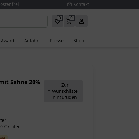
ostenfrei
Kontakt
0
0
s Award
Anfahrt
Presse
Shop
 mit Sahne 20%
Zur
Wunschliste
hinzufügen
iter
 € / Liter
rage