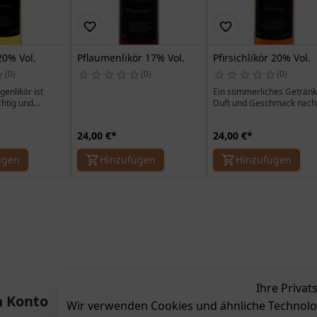
20% Vol.
Pflaumenlikör 17% Vol.
Pfirsichlikör 20% Vol.
0
0
0
genlikör ist
Ein sommerliches Getränk
htig und
Duft und Geschmack nach
en Likören
sonnengereiften Pfirsichen
 Verkauf.
lecker im Sekt oder im
24,00 €
*
24,00 €
*
 im Sekt oder im
Prosecco.
ch.
ügen
Hinzufügen
Hinzufügen
Ihre Privat
 Konto
Zahlung & Versand
Aus
Wir verwenden Cookies und ähnliche Technolo