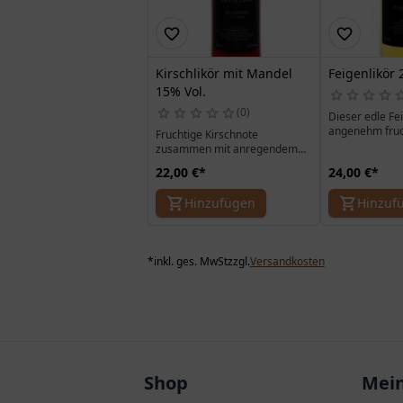
Kirschlikör mit Mandel
Feigenlikör 
15% Vol.
0
Dieser edle Fei
angenehm fruc
Fruchtige Kirschnote
intensiv, bei d
zusammen mit anregendem
unsere Nr. 1 im
Mandeldestillat, ein
22,00 €
*
24,00 €
*
Schmeckt auch
Geschmackserlebnis.
Prosecco köstli
Hinzufügen
Hinzuf
*
inkl. ges. MwSt
zzgl.
Versandkosten
Shop
Mein