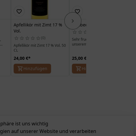
Apfellikör mit Zimt 17 %
Himbeerlikör 22% Vol.
Kir
Vol.
Sc
0
0
,
Sehr fruchtig, verfeinert mit
unserem Himbeergeist ergibt
Apfellikör mit Zimt 17 % Vol. 50
,
sich der feine Geschmack nach
CL
reifen Himbeeren.
24,00 €
*
25,00 €
*
25
Hinzufügen
Hinzufügen
sphäre ist uns wichtig
zeichnungen
gien auf unserer Website und verarbeiten