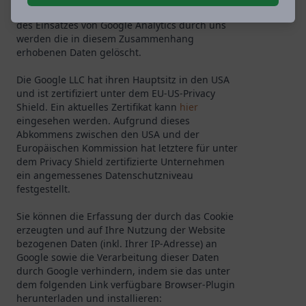
zusammengeführt. Nach Zweckfortfall und Ende
des Einsatzes von Google Analytics durch uns
werden die in diesem Zusammenhang
erhobenen Daten gelöscht.
Die Google LLC hat ihren Hauptsitz in den USA
und ist zertifiziert unter dem EU-US-Privacy
Shield. Ein aktuelles Zertifikat kann
hier
eingesehen werden. Aufgrund dieses
Abkommens zwischen den USA und der
Europäischen Kommission hat letztere für unter
dem Privacy Shield zertifizierte Unternehmen
ein angemessenes Datenschutzniveau
festgestellt.
Sie können die Erfassung der durch das Cookie
erzeugten und auf Ihre Nutzung der Website
bezogenen Daten (inkl. Ihrer IP-Adresse) an
Google sowie die Verarbeitung dieser Daten
durch Google verhindern, indem sie das unter
dem folgenden Link verfügbare Browser-Plugin
herunterladen und installieren: