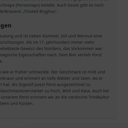
 Schnaps (Porsesnaps) beliebt. Auch heute gibt es noch
derBrauerei „Thisted Bryghus“.
ngen
deutung und ist neben Kümmel, Dill und Wermut eine
srichtungen. Als im 17. Jahrhundert immer mehr
beliebteste Gewürz des Nordens, das Vorkommen war
magische Eigenschaften nach. Dem Bier verlieh Porst
a.
 so wie er früher schmeckte. Der Geschmack ist mild und
grünbraun und erinnert an tiefe Wälder und Seen, wo er
 hat. Als Digestif passt Porst ausgezeichnet zu
r Geschmacksverstärker zu Fisch, Wild und Käse. Auch bei
t unserem Porst erinnern wir an die nordische Trinkkultur
Seen und Küsten.