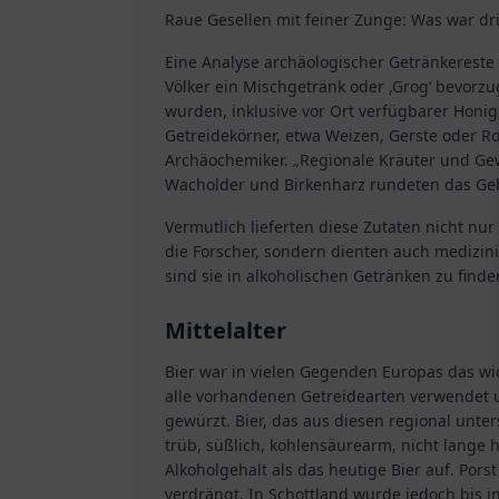
Raue Gesellen mit feiner Zunge: Was war dr
Eine Analyse archäologischer Getränkereste
Völker ein Mischgetränk oder ,Grog‘ bevorz
wurden, inklusive vor Ort verfügbarer Honi
Getreidekörner, etwa Weizen, Gerste oder 
Archäochemiker. „Regionale Kräuter und Ge
Wacholder und Birkenharz rundeten das Geb
Vermutlich lieferten diese Zutaten nicht 
die Forscher, sondern dienten auch medizini
sind sie in alkoholischen Getränken zu finde
Mittelalter
Bier war in vielen Gegenden Europas das wi
alle vorhandenen Getreidearten verwendet un
gewürzt. Bier, das aus diesen regional unt
trüb, süßlich, kohlensäurearm, nicht lange 
Alkoholgehalt als das heutige Bier auf. Po
verdrängt. In Schottland wurde jedoch bis i