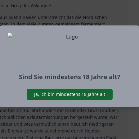
in im Grog der Wikinger?
 aus Skandinavien unterstreicht das die Nordischen
ugten, in dem viele Zutaten gemeinsam fermentiert
g, Früchte wie Moosbeere und Preiselbeere sowie
Roggen – und manchmal Traubenwein“, schreiben die
würze, wie Sumpfmyrte oder Porst, Schafgarbe,
räu ab.“
nur besondere Aromen und rundeten den Geschmack ab, so
schen Zwecken. Bis ins Mittelalter und zur heutigen Zeit
Sind Sie mindestens 18 Jahre alt?
n.
Ja, ich bin mindestens 18 Jahre alt
chtigste Volksgetränk. Zum Brauen des Bieres wurden
d bis ins 16. Jahrhundert mit Gruit oder Grut (Grutbier)
erschiedlichen Kräutermischungen hergestellt wurde, war
haltbar und wies vermutlich einen deutlich niedrigeren
rst als Bierwürze wurde zunehmend durch Hopfen
n die neuere Zeit eine Biersorte mit beigegebenem Porst